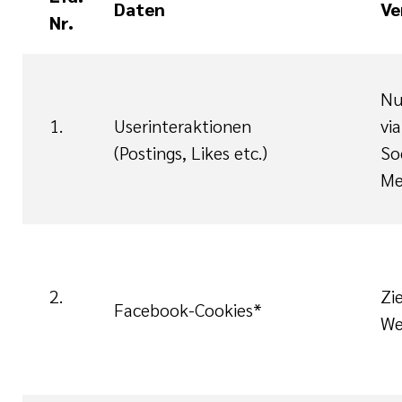
Daten
Ve
Nr.
Nu
1.
Userinteraktionen
via
(Postings, Likes etc.)
So
Me
2.
Zi
Facebook-Cookies*
We