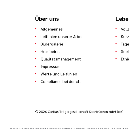
Über uns
Lebe
Allgemeines
Voll
Leitlinien unserer Arbeit
Kurz
Bildergalerie
Tage
Heimbeirat
See
Qualitätsmanagement
Ethi
Impressum
Werte und Leitlinien
Compliance bei der cts
© 2026 Caritas Trägergesellschaft Saarbrücken mbH (cts)
Damit Sie unsere Webseite optimal nutzen können, verwenden wir Cookies. Mit d