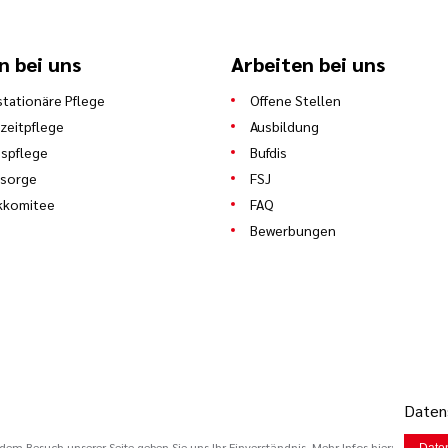
n bei uns
Arbeiten bei uns
stationäre Pflege
Offene Stellen
zeitpflege
Ausbildung
spflege
Bufdis
lsorge
FSJ
kkomitee
FAQ
Bewerbungen
Datens
em Besuch unserer Seite geben Sie uns Ihr Einverständnis. Mehr Infos hier: